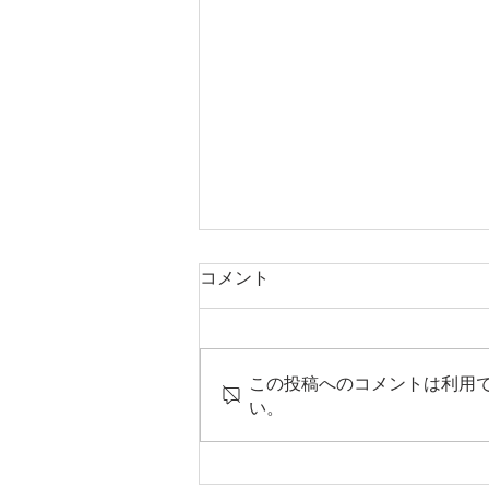
コメント
この投稿へのコメントは利用
い。
（募集）7/15シンガポール
向け輸出支援セミナー