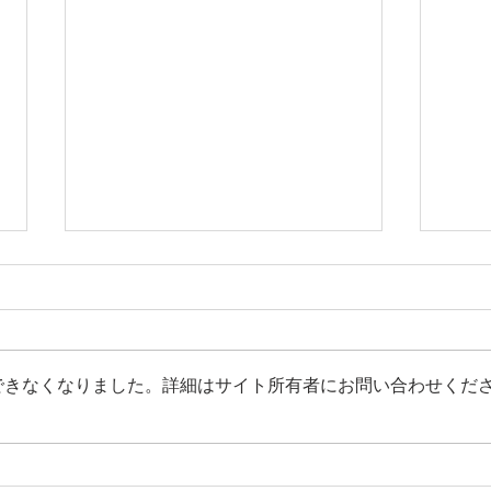
できなくなりました。詳細はサイト所有者にお問い合わせくだ
（募集）令和8年度 台湾裕毛
（募
屋「長野フェア」出展事業者
産展