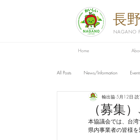
長
NAGANO PR
Home
Abou
All Posts
News/Information
Event
輸出協
5月12日
読
（募集）
本協議会では、台湾
県内事業者の皆様を