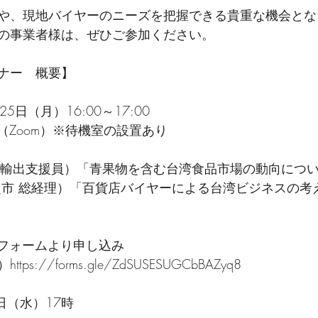
や、現地バイヤーのニーズを把握できる貴重な機会とな
の事業者様は、ぜひご参加ください。
ナー　概要】
5日（月）16:00～17:00
（Zoom）※待機室の設置あり
（台湾輸出支援員）「青果物を含む台湾食品市場の動向につ
超市 総経理）「百貨店バイヤーによる台湾ビジネスの考
のフォームより申し込み
）
https://forms.gle/ZdSUSESUGCbBAZyq8
日（水）17時