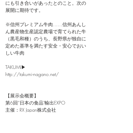
にも引き合いがあったとのこと。次の
展開に期待です。
※信州プレミアム牛肉……信州あんし
ん農産物生産認定農場で育てられた牛
（黒毛和種）のうち、長野県が独自に
定めた基準を満たす安全・安心でおい
しい牛肉
TAKUMI▶
http://takumi-nagano.net/
【展示会概要】
第6回“日本の食品"輸出EXPO
主催：RX Japan株式会社
共催：独立行政法人日本貿易振興機構
協力：農林水産省
長野県ブース企画運営：（公財）長野