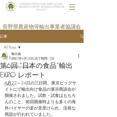
NAGANO PREFECTURE AGRICULTURAL
PRODUCTS EXPORT BUSINESS OPERATOR
COUNCIL
長野県農産物等輸出事業者協議会
記事
All Posts
輸出協
All Posts
2022年6月28日
読了時間: 2分
第6回 ”日本の食品”輸出
News/Information
EXPO レポート
Events
6月22～24日の三日間、東京ビッグサ
Others
イトにて輸出向け食品の展示商談会が
開催されました。試飲・試食はもちろ
んのこと、前回開催時よりも多くの海
外バイヤーの姿が見受けられ、活発な
商談が行われていました。