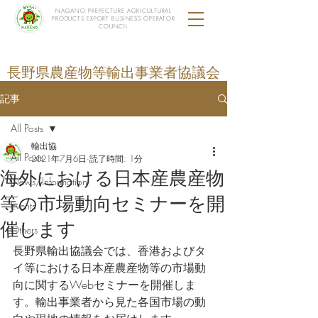
NAGANO PREFECTURE AGRICULTURAL
PRODUCTS EXPORT BUSINESS OPERATOR
COUNCIL
長野県農産物等輸出事業者協議会
記事
All Posts
輸出協
All Posts
2021年7月6日
読了時間: 1分
海外における日本産農産物
News/Information
等の市場動向セミナーを開
Events
催します
Others
長野県輸出協議会では、香港およびタ
イ等における日本産農産物等の市場動
向に関するWebセミナーを開催しま
す。輸出事業者から見た各国市場の動