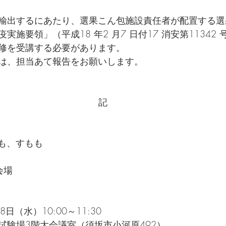
輸出するにあたり、選果こん包施設責任者が配置する選
実施要領」（平成18 年2 月7 日付17 消安第11342
修を受講する必要があります。
は、担当あて報告をお願いします。
記
もも、すもも
会場
日（水）10:00～11:30
試験場3階大会議室（須坂市小河原492）