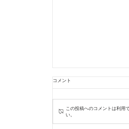
コメント
この投稿へのコメントは利用
い。
（募集）令和8年度 台湾裕毛