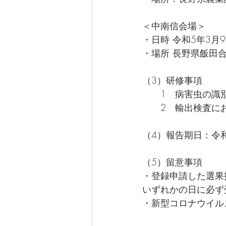
＜中南信会場＞
・日時 令和5年3月9日
・場所 長野県飯田合
（3）研修事項
　　1　病害虫の識
　　2　輸出検査に
（4）報告期日：令和
（5）留意事項
・登録申請した選果
いずれかの日に必ず
・新型コロナウイル