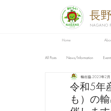
長
NAGANO PR
Home
Abou
All Posts
News/Information
Event
輸出協
2023年2月
令和5年
も）の輸