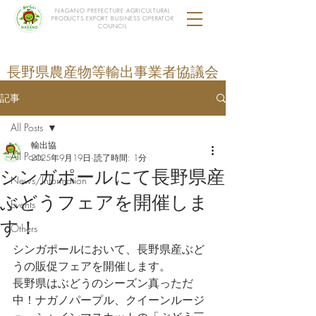
NAGANO PREFECTURE AGRICULTURAL
PRODUCTS EXPORT BUSINESS OPERATOR
COUNCIL
長野県農産物等輸出事業者協議会
記事
All Posts
輸出協
All Posts
2025年9月19日
読了時間: 1分
シンガポールにて長野県産
News/Information
ぶどうフェアを開催しま
Events
す！
Others
シンガポールにおいて、長野県産ぶど
うの販促フェアを開催します。
長野県はぶどうのシーズン真っただ
中！ナガノパープル、クイーンルージ